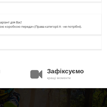
аріант для Вас!
ою коробкою передач (Права категорії А - не потрібні).
и
Зафіксуємо
кращі моменти