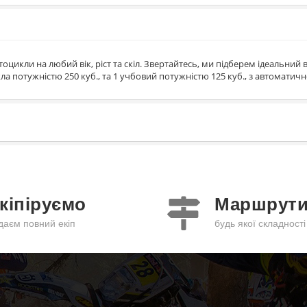
тоцикли на любий вік, ріст та скіл. Звертайтесь, ми підберем ідеальний в
ла потужністю 250 куб., та 1 учбовий потужністю 125 куб., з автоматичн
кіпіруємо
Маршрут
даєм повний екіп
будь якої складності