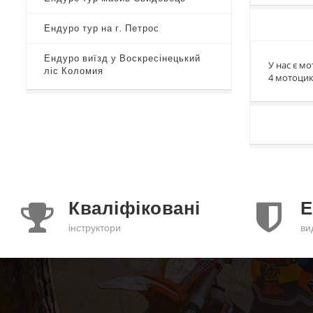
Ендуро тур на г. Петрос
Ендуро виїзд у Воскресінецький
У нас є мо
ліс Коломия
4 мотоцик
Кваліфіковані
Е
інструктори
ви