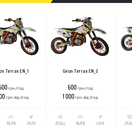
on Terrax EN_1
Geon Terrax EN_2
600
600
грн./год.
грн./год.
000
1 000
грн. від 2год.
грн. від 2год.
16/19
2020
250cc
16/19
2019
250