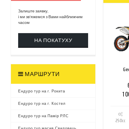
Залиште заявку,
і ми зв'яжемся з Вами найближчим
часом
НА ПОКАТУХУ
Ge
МАРШРУТИ
Ендуро тур на г. Рокита
1 
Ендуро тур на г. Костел
Ендуро тур на Памір РЛС
250cc
Ендуро тур масив Свидовець