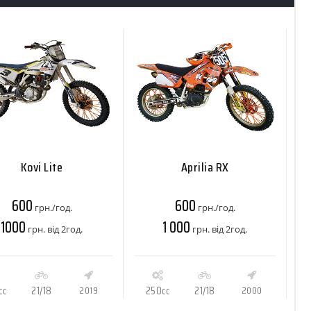
Kovi Lite
Aprilia RX
600
600
грн./год.
грн./год.
1000
1 000
грн. від 2год.
грн. від 2год.
cc
21/18
2019
250cc
21/18
2000